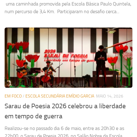
uma caminhada promovida pela Escola Básica Paulo Quintela,
num percurso de 3,4 Km. Participaram no desafio cerca...
EM FOCO
/
ESCOLA SECUNDÁRIA EMÍDIO GARCIA
MAIO 14, 2026
Sarau de Poesia 2026 celebrou a liberdade
em tempo de guerra
Realizou‑se no passado dia 6 de maio, entre as 20h30 e as
22h00, o Sarau de Poesia 2026, no Salão Nobre da Escola