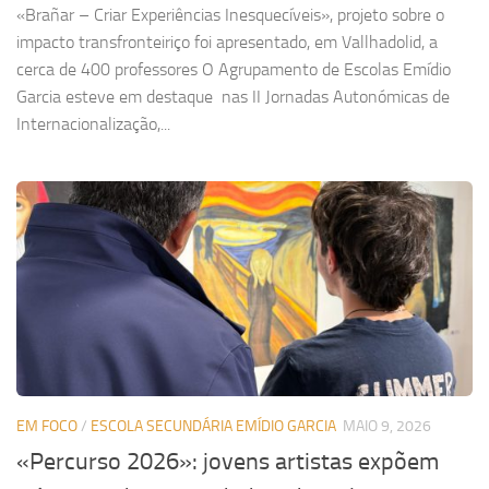
«Brañar – Criar Experiências Inesquecíveis», projeto sobre o
impacto transfronteiriço foi apresentado, em Vallhadolid, a
cerca de 400 professores O Agrupamento de Escolas Emídio
Garcia esteve em destaque nas II Jornadas Autonómicas de
Internacionalização,...
EM FOCO
/
ESCOLA SECUNDÁRIA EMÍDIO GARCIA
MAIO 9, 2026
«Percurso 2026»: jovens artistas expõem