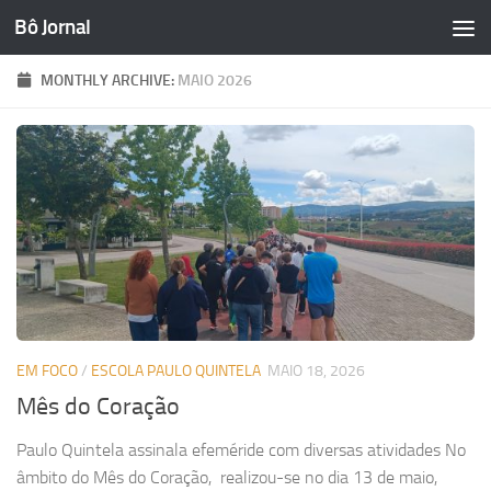
Bô Jornal
Skip to content
MONTHLY ARCHIVE:
MAIO 2026
EM FOCO
/
ESCOLA PAULO QUINTELA
MAIO 18, 2026
Mês do Coração
Paulo Quintela assinala efeméride com diversas atividades No
âmbito do Mês do Coração, realizou-se no dia 13 de maio,