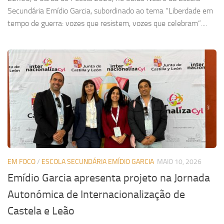
Secundária Emídio Garcia, subordinado ao tema “Liberdade em
tempo de guerra: vozes que resistem, vozes que celebram”....
EM FOCO
/
ESCOLA SECUNDÁRIA EMÍDIO GARCIA
MAIO 10, 2026
Emídio Garcia apresenta projeto na Jornada
Autonómica de Internacionalização de
Castela e Leão