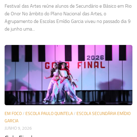
Festival das Artes reúne alunos de Secundário e Básico em Rio
de Onor No âmbito do Plano Nacional das Artes, o
Agrupamento de Escolas Emídio Garcia viveu no passado dia 9
de junho uma...
EM FOCO
/
ESCOLA PAULO QUINTELA
/
ESCOLA SECUNDÁRIA EMÍDIO
GARCIA
JUNHO 9, 2026