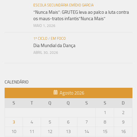
ESCOLA SECUNDÁRIA EMÍDIO GARCIA
“Nunca Mais”: GRUTEG leva ao palco a luta contra
os maus-tratos infantis”Nunca Mais”
MAIO 1, 2026
1º CICLO
/
EM FOCO
Dia Mundial da Dança
ABRIL 30, 2026
CALENDÁRIO
Agosto 2026
S
T
Q
Q
S
S
D
1
2
3
4
5
6
7
8
9
10
11
12
13
14
15
16