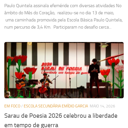
Paulo Quintela assinala efeméride com diversas atividades No
âmbito do Mês do Coração, realizou-se no dia 13 de maio,
uma caminhada promovida pela Escola Básica Paulo Quintela,
num percurso de 3,4 Km. Participaram no desafio cerca...
EM FOCO
/
ESCOLA SECUNDÁRIA EMÍDIO GARCIA
MAIO 14, 2026
Sarau de Poesia 2026 celebrou a liberdade
em tempo de guerra