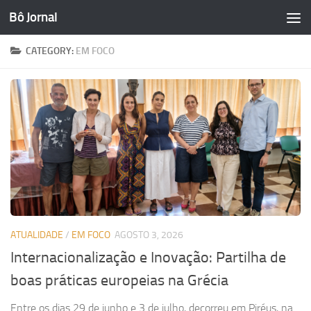
Bô Jornal
Skip to content
CATEGORY:
EM FOCO
ATUALIDADE
/
EM FOCO
AGOSTO 3, 2026
Internacionalização e Inovação: Partilha de
boas práticas europeias na Grécia
Entre os dias 29 de junho e 3 de julho, decorreu em Piréus, na