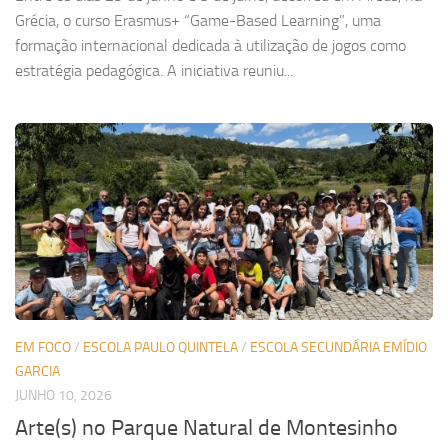
Grécia, o curso Erasmus+ “Game-Based Learning”, uma
formação internacional dedicada à utilização de jogos como
estratégia pedagógica. A iniciativa reuniu...
EM FOCO
/
ESCOLA PAULO QUINTELA
/
ESCOLA SECUNDÁRIA EMÍDIO
GARCIA
JUNHO 10, 2026
Arte(s) no Parque Natural de Montesinho