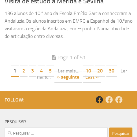
Visita de estudo a Mérida e Sevilha
136 alunos de 10.º ano da Escola Emídio Garcia conheceram a
Andaluzia Os alunos inscritos em EMRC e Espanhol de 10.ºano
visitaram a região da Andaluzia, em Espanha. Numa atividade
de articulação entre diversas...
Page 1 of 51
1
2
3
4
5
Ler mais...
10
20
30
Ler
mais...
» seguinte
Last »
FOLLOW:
PESQUISAR
Pesquisar