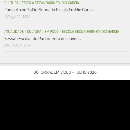
CULTURA
/
ESCOLA SECUNDÁRIA EMÍDIO GARCIA
Concerto no Salão Nobre da Escola Emídio Garcia
MARÇO 11, 2024
ATUALIDADE
/
CULTURA
/
EM FOCO
/
ESCOLA SECUNDÁRIA EMÍDIO GARCIA
Sessão Escolar do Parlamento dos Jovens
JANEIRO 23, 2024
BÔ JORNAL EM VÍDEO – JULHO 2020