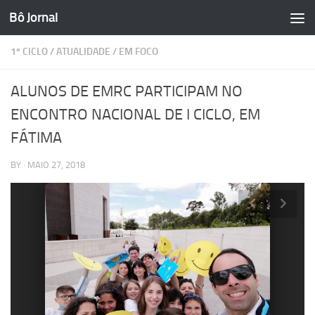
Bô Jornal
Skip to content
1º CICLO
/
ATUALIDADE
/
EM FOCO
ALUNOS DE EMRC PARTICIPAM NO
ENCONTRO NACIONAL DE I CICLO, EM
FÁTIMA
BY
·
MAIO 27, 2018