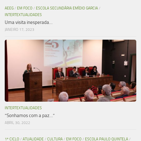
AEEG
/
EM FOCO
/
ESCOLA SECUNDÁRIA EMÍDIO GARCIA
/
INTERTEXTUALIDADES
Uma visita inesperada…
JANEIRO 17, 2023
INTERTEXTUALIDADES
“Sonhamos com a paz…”
ABRIL 30, 2022
1º CICLO
/
ATUALIDADE
/
CULTURA
/
EM FOCO
/
ESCOLA PAULO QUINTELA
/