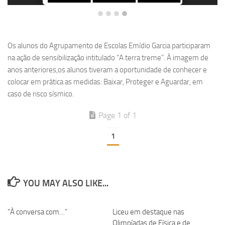
Os alunos do Agrupamento de Escolas Emídio Garcia participaram
na ação de sensibilização intitulado “A terra treme”. À imagem de
anos anteriores,os alunos tiveram a oportunidade de conhecer e
colocar em prática as medidas: Baixar, Proteger e Aguardar, em
caso de risco sísmico.
Page 1 of 1
1
YOU MAY ALSO LIKE...
“À conversa com…”
Liceu em destaque nas
Olimpíadas de Física e de