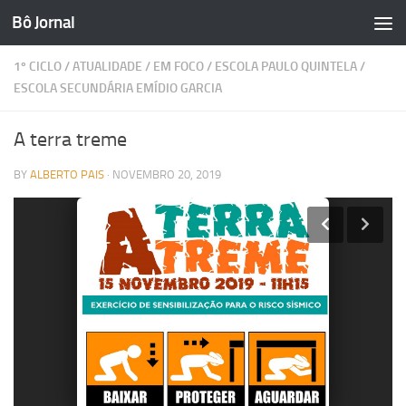
Bô Jornal
Skip to content
1º CICLO
/
ATUALIDADE
/
EM FOCO
/
ESCOLA PAULO QUINTELA
/
ESCOLA SECUNDÁRIA EMÍDIO GARCIA
A terra treme
BY
ALBERTO PAIS
·
NOVEMBRO 20, 2019