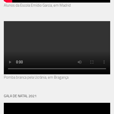
Alunos da Escola Emídio Garcia, em Madrid
Pomba branca pela Ucrânia, em Bragança
GALA DE NATAL 2021