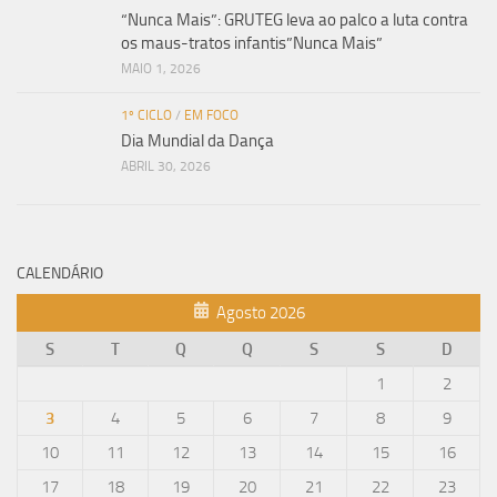
“Nunca Mais”: GRUTEG leva ao palco a luta contra
os maus-tratos infantis”Nunca Mais”
MAIO 1, 2026
1º CICLO
/
EM FOCO
Dia Mundial da Dança
ABRIL 30, 2026
CALENDÁRIO
Agosto 2026
S
T
Q
Q
S
S
D
1
2
3
4
5
6
7
8
9
10
11
12
13
14
15
16
17
18
19
20
21
22
23