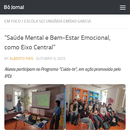
Bô Jornal
Skip to content
EM FOCO
/
ESCOLA SECUNDÁRIA EMÍDIO GARCIA
“Saúde Mental e Bem-Estar Emocional,
como Eixo Central”
BY
ALBERTO PAIS
·
OUTUBRO 9, 2025
Alunos participam no Programa “Cuida-te”, em ação promovida pelo
IPDJ