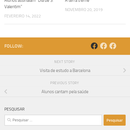
Alunos assinalam “Dia de S:
A terra treme
Valentim”
NOVEMBRO 20, 2019
FEVEREIRO 14, 2022
FOLLOW:
NEXT STORY
Visita de estudo a Barcelona
PREVIOUS STORY
Alunos cantam pela saúde
PESQUISAR
Pesquisar
por: