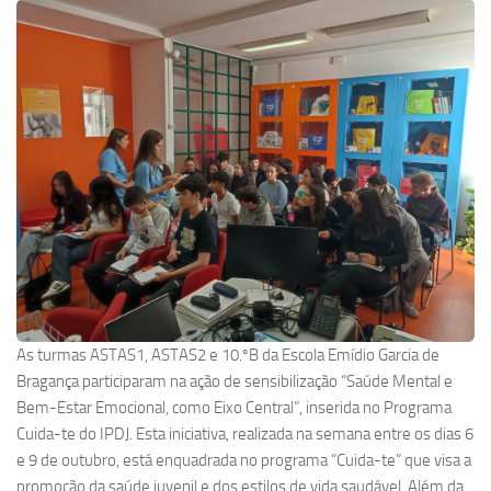
As turmas ASTAS1, ASTAS2 e 10.ºB da Escola Emídio Garcia de
Bragança participaram na ação de sensibilização “Saúde Mental e
Bem-Estar Emocional, como Eixo Central”, inserida no Programa
Cuida-te do IPDJ. Esta iniciativa, realizada na semana entre os dias 6
e 9 de outubro, está enquadrada no programa “Cuida-te” que visa a
promoção da saúde juvenil e dos estilos de vida saudável. Além da