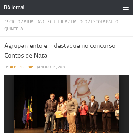
Bô Jornal
Skip to content
1º CICLO
/
ATUALIDADE
/
CULTURA
/
EM FOCO
/
ESCOLA PAULO
QUINTELA
Agrupamento em destaque no concurso
Contos de Natal
BY
ALBERTO PAIS
·
JANEIRO 19, 2020