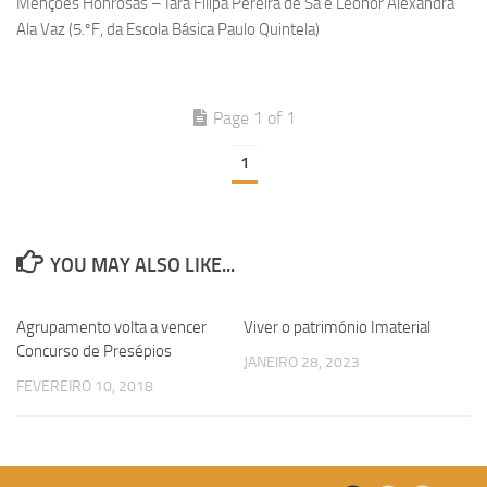
Menções Honrosas – Iara Filipa Pereira de Sá e Leonor Alexandra
Ala Vaz (5.ºF, da Escola Básica Paulo Quintela)
Page 1 of 1
1
YOU MAY ALSO LIKE...
Agrupamento volta a vencer
Viver o património Imaterial
Concurso de Presépios
JANEIRO 28, 2023
FEVEREIRO 10, 2018