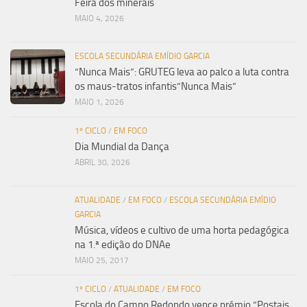
Feira dos minerais
MAIO 4, 2026
ESCOLA SECUNDÁRIA EMÍDIO GARCIA
“Nunca Mais”: GRUTEG leva ao palco a luta contra
os maus-tratos infantis”Nunca Mais”
MAIO 1, 2026
1º CICLO
/
EM FOCO
Dia Mundial da Dança
ABRIL 30, 2026
ATUALIDADE
/
EM FOCO
/
ESCOLA SECUNDÁRIA EMÍDIO
GARCIA
Música, vídeos e cultivo de uma horta pedagógica
na 1.ª edição do DNAe
MAIO 25, 2017
1º CICLO
/
ATUALIDADE
/
EM FOCO
Escola do Campo Redondo vence prémio “Postais