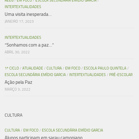
AEEG
/
EM FOCO
/
ESCOLA SECUNDÁRIA EMÍDIO GARCIA
/
INTERTEXTUALIDADES
Uma visita inesperada…
JANEIRO 17, 2023
INTERTEXTUALIDADES
“Sonhamos com a paz…”
ABRIL 30, 2022
1º CICLO
/
ATUALIDADE
/
CULTURA
/
EM FOCO
/
ESCOLA PAULO QUINTELA
/
ESCOLA SECUNDÁRIA EMÍDIO GARCIA
/
INTERTEXTUALIDADES
/
PRÉ-ESCOLAR
Ação pela Paz
MARÇO 3, 2022
CULTURA
CULTURA
/
EM FOCO
/
ESCOLA SECUNDÁRIA EMÍDIO GARCIA
Alunos participam em sarau camoniano