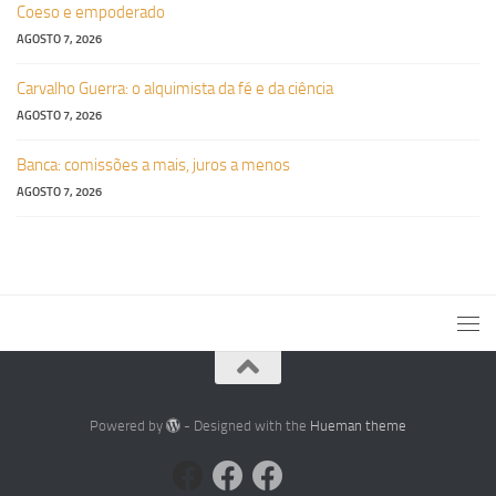
Coeso e empoderado
AGOSTO 7, 2026
Carvalho Guerra: o alquimista da fé e da ciência
AGOSTO 7, 2026
Banca: comissões a mais, juros a menos
AGOSTO 7, 2026
Powered by
- Designed with the
Hueman theme