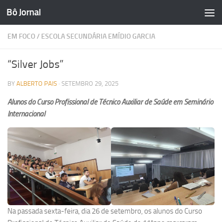
Bô Jornal
Skip to content
EM FOCO
/
ESCOLA SECUNDÁRIA EMÍDIO GARCIA
“Silver Jobs”
BY
ALBERTO PAIS
·
SETEMBRO 29, 2025
Alunos do Curso Profissional de Técnico Auxiliar de Saúde em Seminário
Internacional
Na passada sexta-feira, dia 26 de setembro, os alunos do Curso