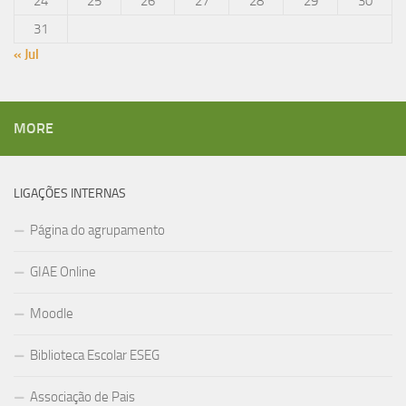
24
25
26
27
28
29
30
31
« Jul
MORE
LIGAÇÕES INTERNAS
Página do agrupamento
GIAE Online
Moodle
Biblioteca Escolar ESEG
Associação de Pais