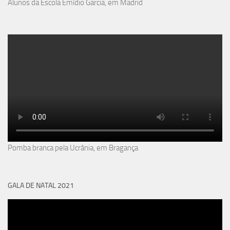
Alunos da Escola Emídio Garcia, em Madrid
Pomba branca pela Ucrânia, em Bragança
GALA DE NATAL 2021