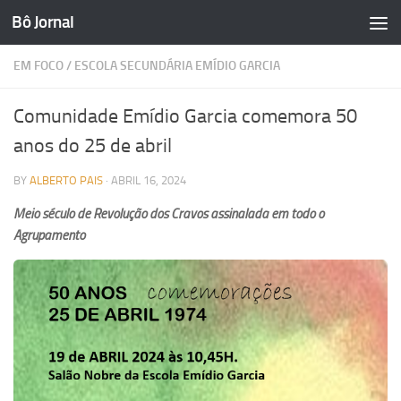
Bô Jornal
Skip to content
EM FOCO
/
ESCOLA SECUNDÁRIA EMÍDIO GARCIA
Comunidade Emídio Garcia comemora 50
anos do 25 de abril
BY
ALBERTO PAIS
·
ABRIL 16, 2024
Meio século de Revolução dos Cravos assinalada em todo o
Agrupamento