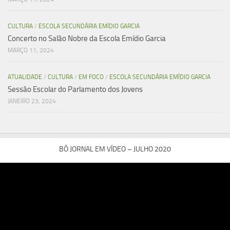
CULTURA
/
ESCOLA SECUNDÁRIA EMÍDIO GARCIA
Concerto no Salão Nobre da Escola Emídio Garcia
MARÇO 11, 2024
ATUALIDADE
/
CULTURA
/
EM FOCO
/
ESCOLA SECUNDÁRIA EMÍDIO GARCIA
Sessão Escolar do Parlamento dos Jovens
JANEIRO 23, 2024
BÔ JORNAL EM VÍDEO – JULHO 2020