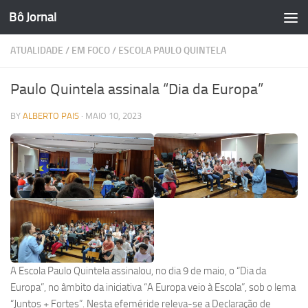
Bô Jornal
Skip to content
ATUALIDADE
/
EM FOCO
/
ESCOLA PAULO QUINTELA
Paulo Quintela assinala “Dia da Europa”
BY
ALBERTO PAIS
·
MAIO 10, 2023
A Escola Paulo Quintela assinalou, no dia 9 de maio, o “Dia da
Europa”, no âmbito da iniciativa “A Europa veio à Escola”, sob o lema
“Juntos + Fortes”. Nesta efeméride releva-se a Declaração de