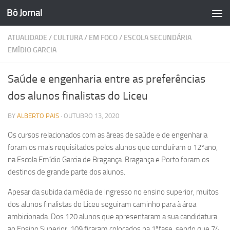
Bô Jornal
Skip to content
ATUALIDADE
/
CULTURA
/
EM FOCO
/
ESCOLA SECUNDÁRIA
EMÍDIO GARCIA
Saúde e engenharia entre as preferências
dos alunos finalistas do Liceu
BY
ALBERTO PAIS
·
OUTUBRO 13, 2020
Os cursos relacionados com as áreas de saúde e de engenharia
foram os mais requisitados pelos alunos que concluíram o 12ºano,
na Escola Emídio Garcia de Bragança. Bragança e Porto foram os
destinos de grande parte dos alunos.
Apesar da subida da média de ingresso no ensino superior, muitos
dos alunos finalistas do Liceu seguiram caminho para à área
ambicionada. Dos 120 alunos que apresentaram a sua candidatura
ao Ensino Superior, 109 ficaram colocados na 1ªfase, sendo que 74