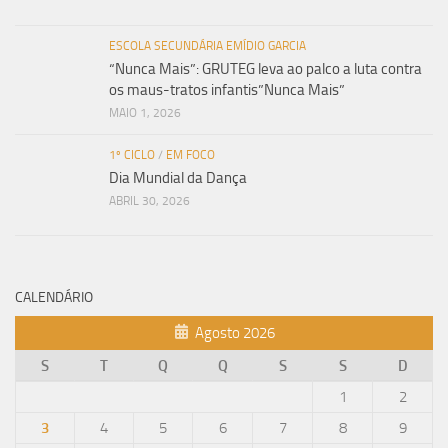
ESCOLA SECUNDÁRIA EMÍDIO GARCIA
“Nunca Mais”: GRUTEG leva ao palco a luta contra
os maus-tratos infantis”Nunca Mais”
MAIO 1, 2026
1º CICLO
/
EM FOCO
Dia Mundial da Dança
ABRIL 30, 2026
CALENDÁRIO
Agosto 2026
S
T
Q
Q
S
S
D
1
2
3
4
5
6
7
8
9